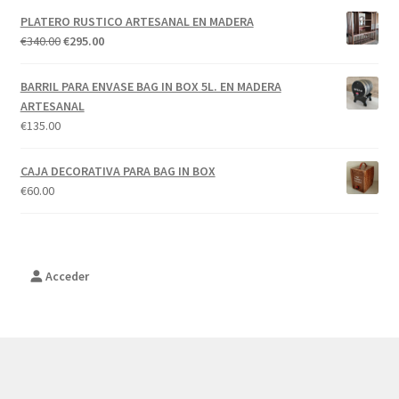
PLATERO RUSTICO ARTESANAL EN MADERA
El
El
€
340.00
€
295.00
precio
precio
original
actual
BARRIL PARA ENVASE BAG IN BOX 5L. EN MADERA
era:
es:
ARTESANAL
€340.00.
€295.00.
€
135.00
CAJA DECORATIVA PARA BAG IN BOX
€
60.00
Acceder