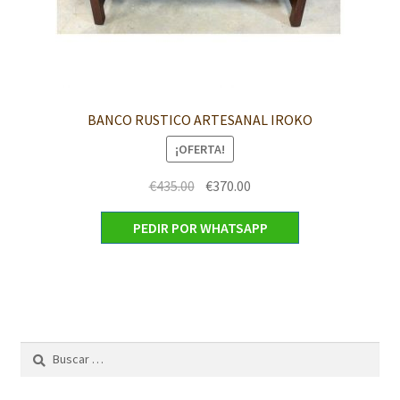
BANCO RUSTICO ARTESANAL IROKO
¡OFERTA!
El
El
€
435.00
€
370.00
precio
precio
PEDIR POR WHATSAPP
original
actual
era:
es:
€435.00.
€370.00.
Buscar: