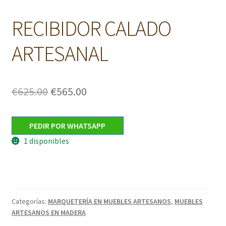
RECIBIDOR CALADO
ARTESANAL
El
El
€
625.00
€
565.00
precio
precio
original
actual
PEDIR POR WHATSAPP
1 disponibles
era:
es:
€625.00.
€565.00.
Categorías:
MARQUETERÍA EN MUEBLES ARTESANOS
,
MUEBLES
ARTESANOS EN MADERA