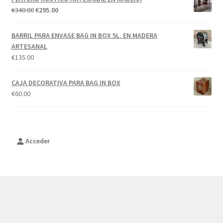
El
El
€
340.00
€
295.00
precio
precio
original
actual
BARRIL PARA ENVASE BAG IN BOX 5L. EN MADERA
era:
es:
ARTESANAL
€340.00.
€295.00.
€
135.00
CAJA DECORATIVA PARA BAG IN BOX
€
60.00
Acceder