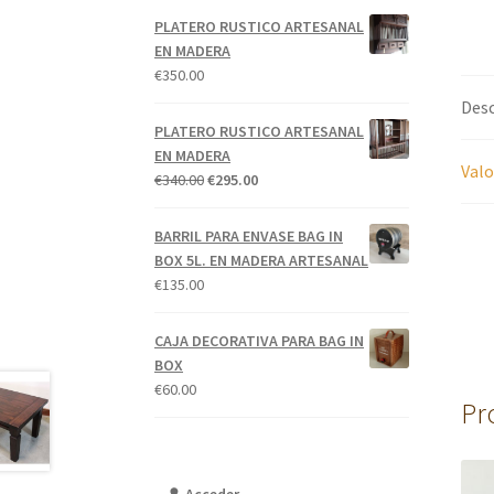
PLATERO RUSTICO ARTESANAL
EN MADERA
€
350.00
Desc
PLATERO RUSTICO ARTESANAL
EN MADERA
Valo
El
El
€
340.00
€
295.00
precio
precio
original
actual
BARRIL PARA ENVASE BAG IN
era:
es:
BOX 5L. EN MADERA ARTESANAL
€340.00.
€295.00.
€
135.00
CAJA DECORATIVA PARA BAG IN
BOX
€
60.00
Pr