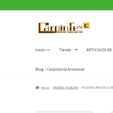
Ir
Ir
a
al
la
contenido
navegación
Inicio >>
Tienda
ARTICULOS DE
Blog – Carpintería Artesanal
Inicio
MUEBLE AUXILIAR
PLATERO RUSTICO A