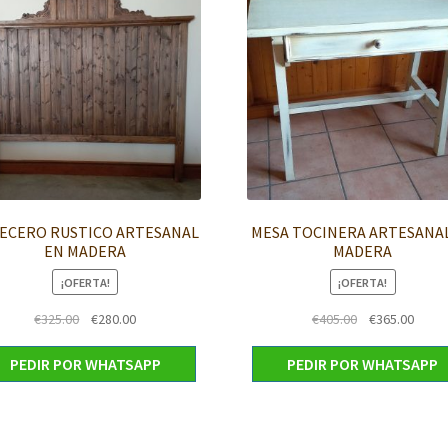
ECERO RUSTICO ARTESANAL
MESA TOCINERA ARTESANA
EN MADERA
MADERA
¡OFERTA!
¡OFERTA!
El
El
El
El
€
325.00
€
280.00
€
405.00
€
365.00
precio
precio
precio
preci
original
actual
original
actua
PEDIR POR WHATSAPP
PEDIR POR WHATSAPP
era:
es:
era:
es:
€325.00.
€280.00.
€405.00.
€365.