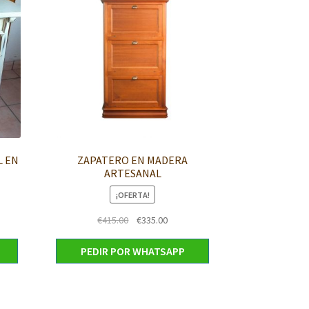
L EN
ZAPATERO EN MADERA
ARTESANAL
¡OFERTA!
El
El
€
415.00
€
335.00
o
precio
precio
l
original
actual
PEDIR POR WHATSAPP
era:
es:
00.
€415.00.
€335.00.