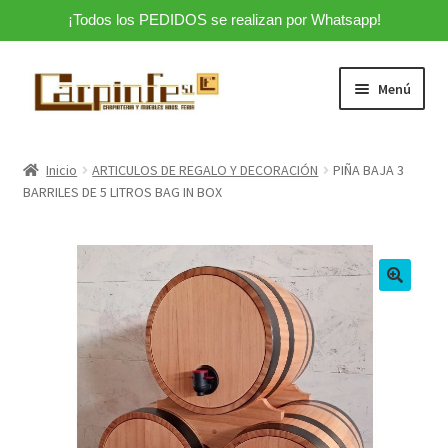
¡Todos los PEDIDOS se realizan por Whatsapp!
Ir
Ir
Menú
a
al
la
contenido
Inicio >>
navegación
Inicio
ARTICULOS DE REGALO Y DECORACIÓN
PIÑA BAJA 3
Expandi
BARRILES DE 5 LITROS BAG IN BOX
Tienda
el
menú
ARTICULOS DE REGALO Y DECORACIÓN
hijo
MUEBLES A MEDIDA
Blog – Carpintería Artesanal