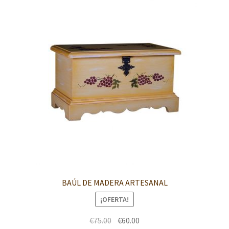
BAÚL DE MADERA ARTESANAL
¡OFERTA!
El
El
€
75.00
€
60.00