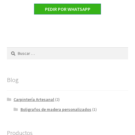
precio
precio
PEDIR POR WHATSAPP
original
actual
era:
es:
€75.00.
€60.00.
Buscar:
Blog
Carpintería Artesanal
(2)
Boligrafos de madera personalizados
(1)
Productos