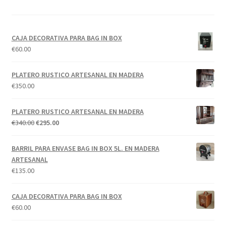
CAJA DECORATIVA PARA BAG IN BOX
€
60.00
PLATERO RUSTICO ARTESANAL EN MADERA
€
350.00
PLATERO RUSTICO ARTESANAL EN MADERA
El
El
€
340.00
€
295.00
precio
precio
original
actual
BARRIL PARA ENVASE BAG IN BOX 5L. EN MADERA
era:
es:
ARTESANAL
€340.00.
€295.00.
€
135.00
CAJA DECORATIVA PARA BAG IN BOX
€
60.00