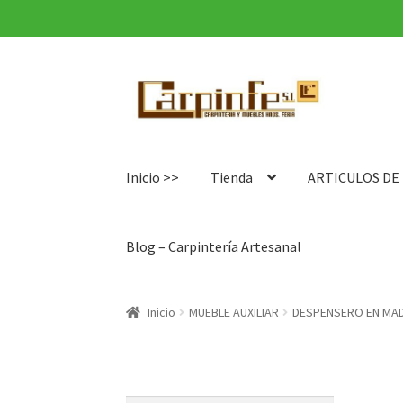
Ir
Ir
a
al
la
contenido
navegación
Inicio >>
Tienda
ARTICULOS DE
Blog – Carpintería Artesanal
Inicio
MUEBLE AUXILIAR
DESPENSERO EN MA