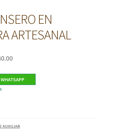
NSERO EN
A ARTESANAL
El
40.00
cio
precio
ginal
actual
R WHATSAPP
s
:
es:
0.00.
€840.00.
 AUXILIAR