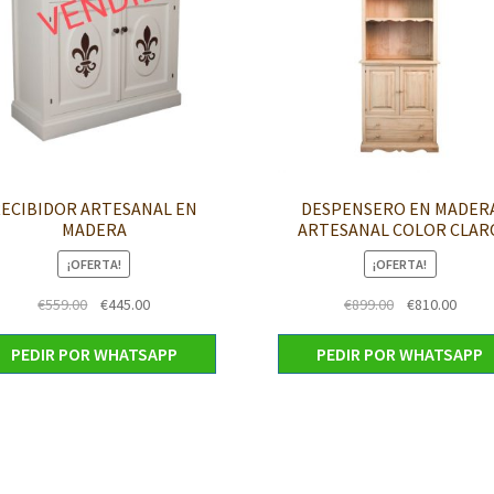
ECIBIDOR ARTESANAL EN
DESPENSERO EN MADER
MADERA
ARTESANAL COLOR CLAR
¡OFERTA!
¡OFERTA!
El
El
El
El
€
559.00
€
445.00
€
899.00
€
810.00
precio
precio
precio
preci
original
actual
original
actua
PEDIR POR WHATSAPP
PEDIR POR WHATSAPP
era:
es:
era:
es:
€559.00.
€445.00.
€899.00.
€810.