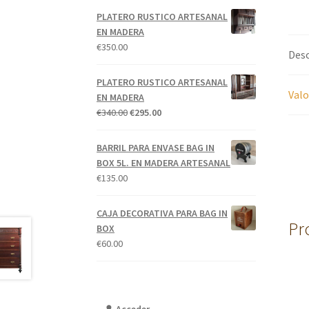
PLATERO RUSTICO ARTESANAL
EN MADERA
€
350.00
Desc
PLATERO RUSTICO ARTESANAL
Valo
EN MADERA
El
El
€
340.00
€
295.00
precio
precio
original
actual
BARRIL PARA ENVASE BAG IN
era:
es:
BOX 5L. EN MADERA ARTESANAL
€340.00.
€295.00.
€
135.00
CAJA DECORATIVA PARA BAG IN
Pr
BOX
€
60.00