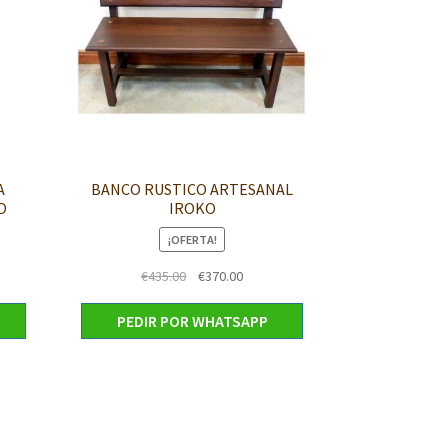
A
BANCO RUSTICO ARTESANAL
O
IROKO
¡OFERTA!
El
El
€
435.00
€
370.00
o
precio
precio
l
original
actual
PEDIR POR WHATSAPP
era:
es:
00.
€435.00.
€370.00.