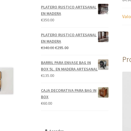
PLATERO RUSTICO ARTESANAL
EN MADERA
Valo
€
350.00
PLATERO RUSTICO ARTESANAL
EN MADERA
El
El
€
340.00
€
295.00
precio
precio
Pr
original
actual
BARRIL PARA ENVASE BAG IN
era:
es:
BOX 5L. EN MADERA ARTESANAL
€340.00.
€295.00.
€
135.00
CAJA DECORATIVA PARA BAG IN
BOX
€
60.00