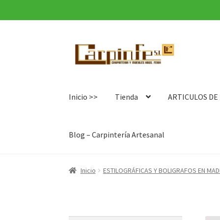
Ir
Ir
a
al
la
contenido
navegación
Inicio >>
Tienda
ARTICULOS DE
Blog – Carpintería Artesanal
Inicio
ESTILOGRÁFICAS Y BOLIGRAFOS EN MA